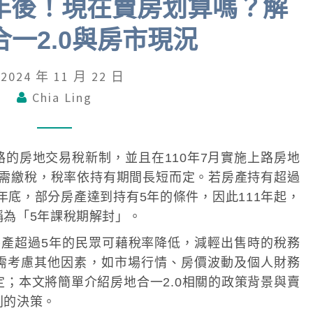
年後！現在賣房划算嗎？解
地
合
一2.0與房市現況
一
解
2024 年 11 月 22 日
封
Chia Ling
5
年
後
上路的房地交易稅新制，並且在110年7月實施上路房地
！
得需繳稅，稅率依持有期間長短而定。若房產持有超過
0年底，部分房產達到持有5年的條件，因此111年起，
現
稱為「5年課稅期解封」。
在
賣
房產超過5年的民眾可藉稅率降低，減輕出售時的稅務
房
需考慮其他因素，如市場行情、房價波動及個人財務
划
；本文將簡單介紹房地合一2.0相關的政策背景與賣
利的決策。
算