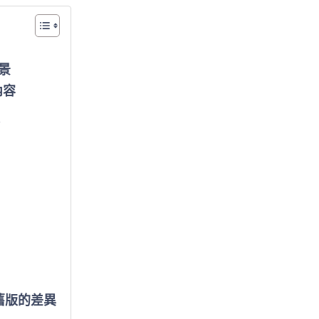
嗎
？
解
景
析
內容
房
地
合
一
2
.
0
與
房
市
0舊版的差異
現