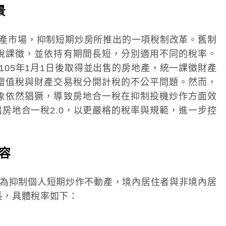
景
地產市場，抑制短期炒房所推出的一項稅制改革。舊制
稅課徵，並依持有期間長短，分別適用不同的稅率。
對105年1月1日後取得並出售的房地產，統一課徵財產
增值稅與財產交易稅分開計稅的不公平問題。然而，
象依然猖獗，導致房地合一稅在抑制投機炒作方面效
出房地合一稅2.0，以更嚴格的稅率與規範，進一步控
內容
：為抑制個人短期炒作不動產，境內居住者與非境內居
長，具體稅率如下：