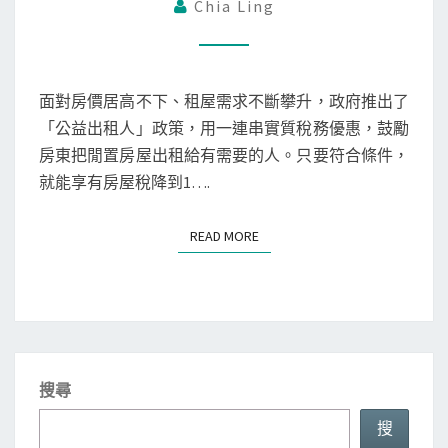
是
Chia Ling
什
麼
？
面對房價居高不下、租屋需求不斷攀升，政府推出了
享
「公益出租人」政策，用一連串實質稅務優惠，鼓勵
有
房東把閒置房屋出租給有需要的人。只要符合條件，
1
就能享有房屋稅降到1….
.
2
READ MORE
READ MORE
%
房
屋
稅
、
1
搜尋
.
搜
5