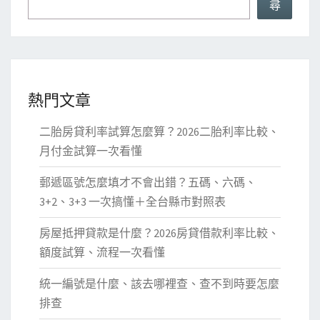
尋
萬
免
稅
！
優
熱門文章
缺
點
二胎房貸利率試算怎麼算？2026二胎利率比較、
、
月付金試算一次看懂
申
郵遞區號怎麼填才不會出錯？五碼、六碼、
請
3+2、3+3 一次搞懂＋全台縣市對照表
全
攻
房屋抵押貸款是什麼？2026房貸借款利率比較、
略
額度試算、流程一次看懂
統一編號是什麼、該去哪裡查、查不到時要怎麼
排查