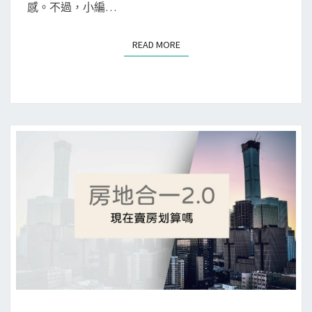
感。不過，小編…
艾
瑪
READ MORE
READ MORE
租
金
補
貼
攻
略
，
芳
姐
出
租
省
稅
，