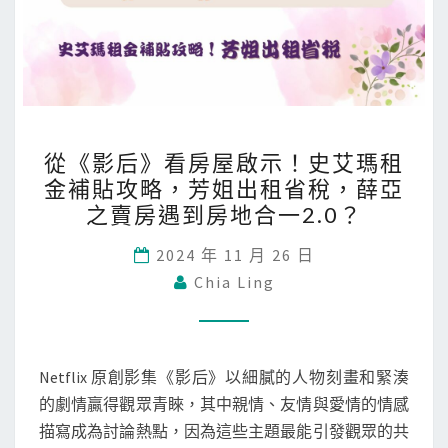
從
從《影后》看房屋啟示！史艾瑪租
《
金補貼攻略，芳姐出租省稅，薛亞
影
之賣房遇到房地合一2.0？
后
》
2024 年 11 月 26 日
看
Chia Ling
房
屋
啟
Netflix 原創影集《影后》以細膩的人物刻畫和緊湊
示
的劇情贏得觀眾青睞，其中親情、友情與愛情的情感
！
描寫成為討論熱點，因為這些主題最能引發觀眾的共
史