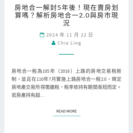
薛
房
房地合一解封5年後！現在賣房划
亞
地
算嗎？解析房地合一2.0與房市現
之
合
況
賣
一
房
解
2024 年 11 月 22 日
遇
封
Chia Ling
到
5
房
年
地
後
房地合一稅為105年（2016）上路的房地交易稅新
合
！
制，並且在110年7月實施上路房地合一稅2.0，規定
一
現
房地產交易所得需繳稅，稅率依持有期間長短而定。
2
在
若房產持有超…
.
賣
0
房
READ MORE
READ MORE
？
划
算
嗎