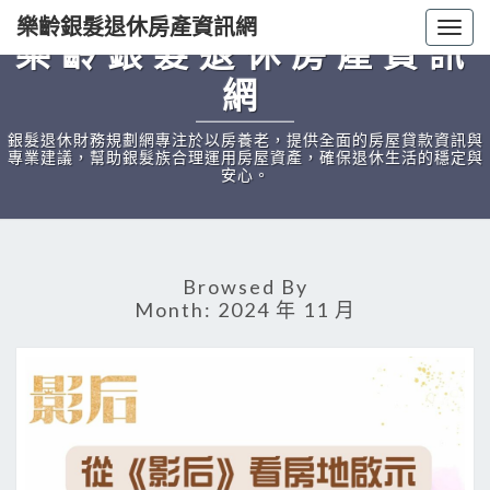
樂齡銀髮退休房產資訊網
Togg
樂齡銀髮退休房產資訊
navig
網
銀髮退休財務規劃網專注於以房養老，提供全面的房屋貸款資訊與
專業建議，幫助銀髮族合理運用房屋資產，確保退休生活的穩定與
安心。
Browsed By
Month:
2024 年 11 月