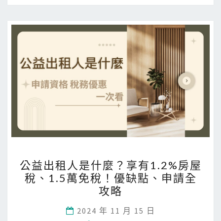
？
解
析
房
地
合
一
2
.
0
與
房
公
公益出租人是什麼？享有1.2%房屋
市
益
稅、1.5萬免稅！優缺點、申請全
現
出
攻略
況
租
人
2024 年 11 月 15 日