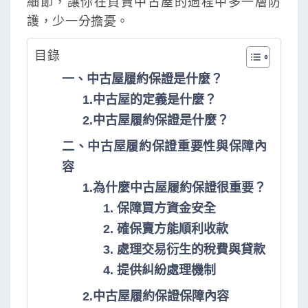
細節，讓你在買賣中古屋的過程中多一層防
保
護，少一分擔憂。
流
程
目錄
、
一、中古屋履約保證是什麼？
費
1.中古屋的定義是什麼？
用
2.中古屋履約保證是什麼？
與
缺
二、中古屋履約保證重要性與保障內
點
容
一
1.為什麼中古屋履約保證很重要？
次
1. 保障買方資金安全
看
2. 確保賣方能順利收款
懂
3. 處理交易衍生的稅費與貸款
4. 提供糾紛處理機制
2.中古屋履約保證保障內容