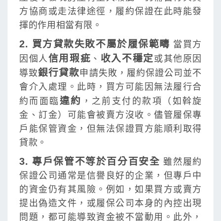
方協商或走法律途徑，履約保證在此時能發
揮的作用相當有限。
2. 買方貸款失敗不屬於履保範疇
當買方
信用瑕疵
收入不穩定
因個人
、
或其他原因
銀行貸款
導致
申請失敗，履約保證公司並不
會介入處理。此時，買方可能因無法履行合
違約
約而面臨
，之前支付的款項（如斡旋
金、訂金）可能會被賣方沒收。儘管履保專
戶能保管資金，但無法保證買方能順利取得
貸款。
3. 專戶保管不等於百分百安全
雖然履約
保證公司通常是信譽良好的企業，但專戶中
的資金仍有其風險。例如，如果買方或賣方
提出偽造文件，或履保公司本身的內控出現
問題，都可能導致資金被不當動用。此外，