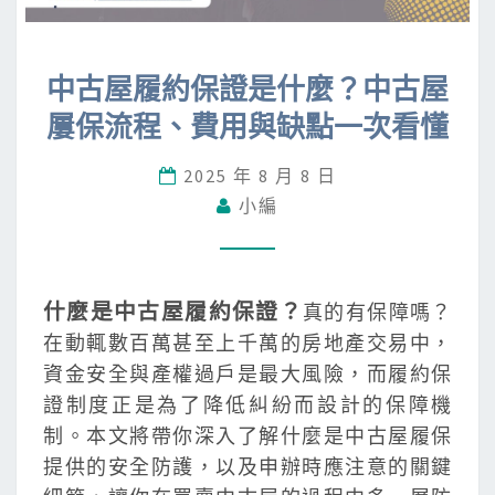
中
中古屋履約保證是什麼？中古屋
古
屢保流程、費用與缺點一次看懂
屋
履
2025 年 8 月 8 日
約
小編
保
證
是
什
什麼是中古屋履約保證？
真的有保障嗎？
麼
在動輒數百萬甚至上千萬的房地產交易中，
？
資金安全與產權過戶是最大風險，而履約保
中
證制度正是為了降低糾紛而設計的保障機
古
制。本文將帶你深入了解什麼是中古屋履保
屋
提供的安全防護，以及申辦時應注意的關鍵
屢