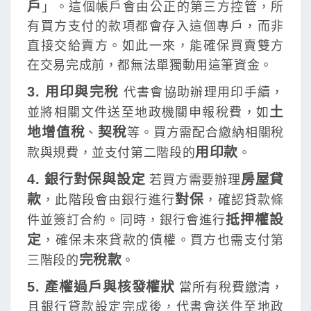
戶
」。這個帳戶會由公正的第三方控管，所
有買方支付的款項都會存入這個專戶，而非
直接交給賣方。如此一來，能確保買賣雙方
在交易完成前，都無法單獨動用這筆資金。
3. 用印與完稅
代書會協助辦理用印手續，
土
並將相關文件送至地政機關申報稅費，如
地增值稅
契稅
、
等。買方需配合繳納相關稅
用印款
款與規費，並支付第二階段的
。
4. 銀行對保與設定
房屋貸
若買方需要辦理
款
對保
，此階段會由銀行進行
，確認貸款條
抵押權設
件並簽訂合約。同時，銀行會進行
定
，確保未來貸款的債權。買方也需支付第
完稅款
三階段的
。
5. 產權過戶與核發權狀
當所有稅費繳清，
且銀行貸款設定完成後，代書會送件至地政