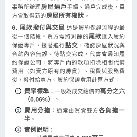
房屋過戶
事務所辦理
手續。過戶完成後，買
房屋所有權狀
方會取得新的
。
6. 尾款撥付與交屋
這是履約保證流程的最
尾款
後一個階段。買方需將剩餘的
匯入履約
點交
保證專戶，接著進行
，確認房屋狀況與
合約內容無誤。待點交完成，代書會通知履
約保證公司，將專戶內的款項扣除相關代償
費用（如賣方原有的房貸）、稅費與服務費
後，撥付給賣方。履約保證費用計算方式：
費率標準
萬分之六
：一般為成交總價的
（0.06%）
。
費用分擔
各負擔一
：通常由買賣雙方
半
。
實例說明
：