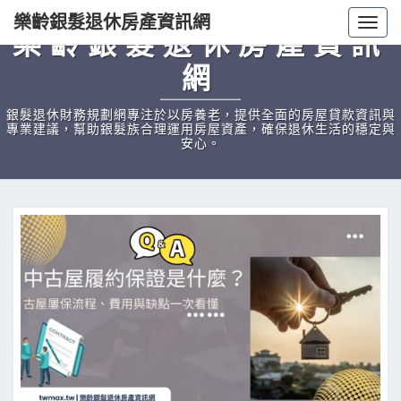
樂齡銀髮退休房產資訊網
Togg
樂齡銀髮退休房產資訊
navig
網
銀髮退休財務規劃網專注於以房養老，提供全面的房屋貸款資訊與
專業建議，幫助銀髮族合理運用房屋資產，確保退休生活的穩定與
安心。