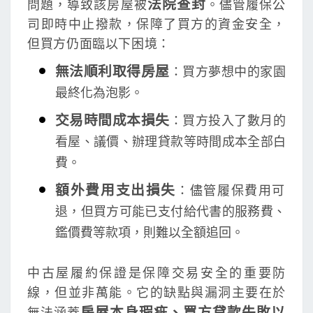
法院查封
問題，導致該房屋被
。儘管履保公
司即時中止撥款，保障了買方的資金安全，
但買方仍面臨以下困境：
無法順利取得房屋
：買方夢想中的家園
最終化為泡影。
交易時間成本損失
：買方投入了數月的
看屋、議價、辦理貸款等時間成本全部白
費。
額外費用支出損失
：儘管履保費用可
退，但買方可能已支付給代書的服務費、
鑑價費等款項，則難以全額追回。
中古屋履約保證是保障交易安全的重要防
線，但並非萬能。它的缺點與漏洞主要在於
房屋本身瑕疵、買方貸款失敗以