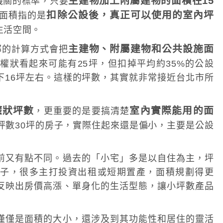
主建物加上附屬建物的面積在15
機關的標準，只要
扣除公設後，真正可以使用的室內坪
面積指的是
生活空間。
主建物、附屬建物和公共設施面
部的計算方式會把
權狀看起來可能有25坪，但扣掉平均約35%的公設
下16坪左右。這樣的坪數，其實就非常接近台北市所
權狀坪數
室內實際能用的面
，更重要的是要搞清楚
坪數30坪的房子，實際住起來還是偏小，主要是公設
前又有點不同。過去的「小宅」多是以自住為主，坪
子，很多主打投資出租或短期置產，面積規劃得更
反映出房價高漲、單身化的生活型態，讓小坪數產品
僅僅是面積的大小，還涉及到其功能性和居住的靈活