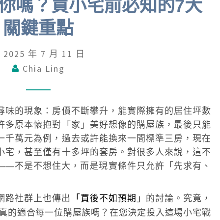
你嗎？買小宅前必知的7大
坪
數
關鍵重點
住
宅
2025 年 7 月 11 日
適
Chia Ling
合
你
嗎
尋味的現象：房價不斷攀升，能實際擁有的居住坪數
？
許多原本懷抱對「家」美好想像的購屋族，最後只能
一千萬元為例，過去或許能換來一間標準三房，現在
買
小宅，甚至僅有十多坪的套房。對很多人來說，這不
小
——不是不想住大，而是現實條件只允許「先求有、
宅
前
必
網路社群上也傳出
「買後不如預期」
的討論。究竟，
知
真的適合每一位購屋族嗎？在您決定投入這場小宅戰