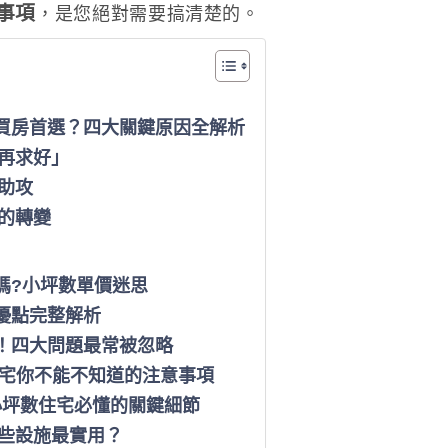
事項
，是您絕對需要搞清楚的。
的
7
大
關
買房首選？四大關鍵原因全解析
鍵
再求好」
重
助攻
點
的轉變
嗎?小坪數單價迷思
優點完整解析
！四大問題最常被忽略
住宅你不能不知道的注意事項
小坪數住宅必懂的關鍵細節
哪些設施最實用？