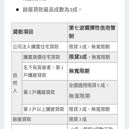
餘屋貸款最高成數為3成。
第七波選擇性信用管
貸款項目
制
公司法人購置住宅貸款
限貸 3 成，無寬限期
限貸3
成
購置高價住宅貸款
，無寬限期
名下有房屋者，第 1
無寬限期
自
戶購屋貸款
然
全國適用限貸 5 成，
人
第 2 戶購屋貸款
無寬限期
第 3 戶以上購屋貸款
限貸 3 成，無寬限期
餘屋貸款
限貸 3 成