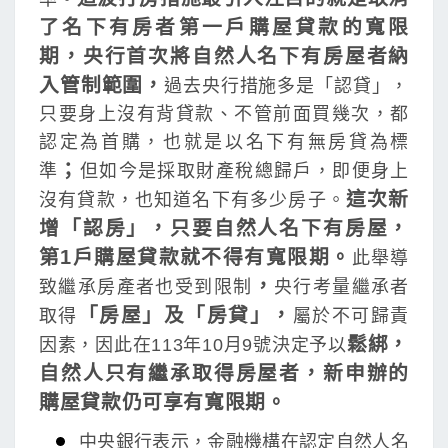
了名下有房者第一戶購屋貸款的寬限
期，
央行首次將自然人名下有房屋者納
入管制範圍，
過去央行措施多是「認貸」，
只要身上沒有背貸款、不管前面買幾次，都
認定為首購，也就是以名下有無房貸為標
；
準
但如今是採取財產稅總歸戶，即便身上
這次新
沒有貸款，也知道名下有多少房子。
增「認房」，只要自然人名下有房屋，
第1
戶購屋貸款就不得有寬限期。
此舉導
，
致繼承房產者也受到限制
央行考量繼承者
「房屋」及「房貸」，
取得
屬於不可歸責
鬆綁，
因素，因此在113年10月9號決定予以
自然人只有繼承取得房屋者，新申辦的
購屋貸款仍可享有寬限期。
中央銀行表示，金融機構在認定自然人名