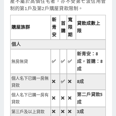
產不屬於高價住宅者，亦不受第七波信用管
制的第1戶及第2戶購屋貸款限制。
新
寬
首
貸款成數上
購屋族群
青
限
購
限
安
期
個人
新青安：8
✅
✅
✅
成，首購：8
無房無貸
成
個人名下已購一房無
❌
✅
❌
8
成
貸款
第二戶貸款5
個人名下已購一房有
❌
❌
❌
貸款
成
❌
❌
❌
3
成
第三戶及以上貸款