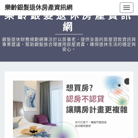
樂齡銀髮退休房產資訊網
Togg
樂齡銀髮退休房產資訊
navig
網
銀髮退休財務規劃網專注於以房養老，提供全面的房屋貸款資訊與
專業建議，幫助銀髮族合理運用房屋資產，確保退休生活的穩定與
安心。