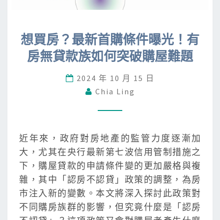
想
想買房？最新首購條件曝光！有
買
房無貸款族如何突破購屋難題
房
？
2024 年 10 月 15 日
最
Chia Ling
新
首
購
條
近年來，政府對房地產的監管力度逐漸加
件
大，尤其在央行最新第七波信用管制措施之
曝
下，購屋貸款的申請條件變的更加嚴格與複
光
雜，其中「認房不認貸」政策的調整，為房
！
市注入新的變數。本文將深入探討此政策對
有
不同購房族群的影響，但究竟什麼是「認房
房