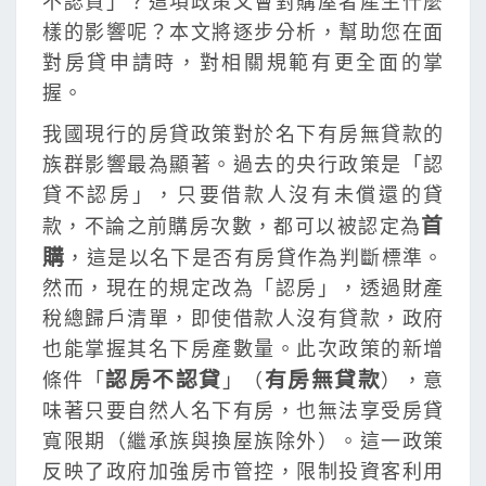
不認貸」？這項政策又會對購屋者產生什麼
無
樣的影響呢？本文將逐步分析，幫助您在面
貸
對房貸申請時，對相關規範有更全面的掌
款
握。
族
如
我國現行的房貸政策對於名下有房無貸款的
何
族群影響最為顯著。過去的央行政策是「認
突
貸不認房」，只要借款人沒有未償還的貸
破
首
款，不論之前購房次數，都可以被認定為
購
購
，這是以名下是否有房貸作為判斷標準。
屋
然而，現在的規定改為「認房」，透過財產
難
稅總歸戶清單，即使借款人沒有貸款，政府
題
也能掌握其名下房產數量。此次政策的新增
認房不認貸
有房無貸款
條件「
」（
），意
味著只要自然人名下有房，也無法享受房貸
寬限期（繼承族與換屋族除外）。這一政策
反映了政府加強房市管控，限制投資客利用